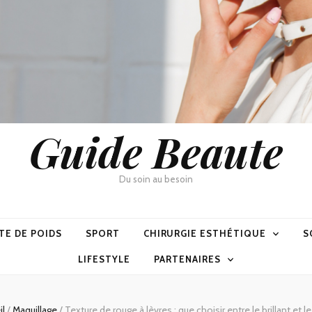
Guide Beaute
Du soin au besoin
TE DE POIDS
SPORT
CHIRURGIE ESTHÉTIQUE
S
LIFESTYLE
PARTENAIRES
il
/
Maquillage
/
Texture de rouge à lèvres : que choisir entre le brillant et l