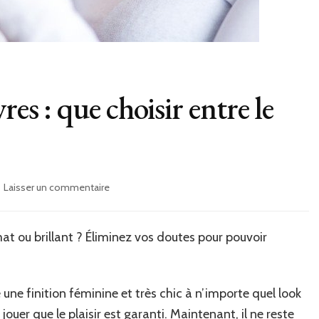
res : que choisir entre le
sur
Laisser un commentaire
Texture
de
rouge
t ou brillant ? Éliminez vos doutes pour pouvoir
à
lèvres :
que
choisir
 une finition féminine et très chic à n’importe quel look
entre
 jouer que le plaisir est garanti. Maintenant, il ne reste