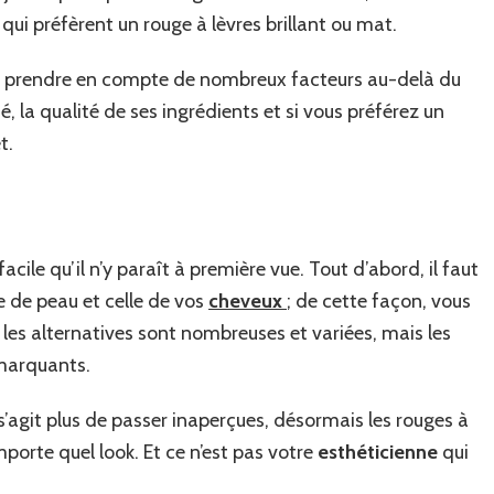
le
s qui préfèrent un rouge à lèvres brillant ou mat.
brillant
et
le
ez prendre en compte de nombreux facteurs au-delà du
mat ?
ité, la qualité de ses ingrédients et si vous préférez un
t.
acile qu’il n’y paraît à première vue. Tout d’abord, il faut
pe de peau et celle de vos
cheveux
; de cette façon, vous
 les alternatives sont nombreuses et variées, mais les
marquants.
e s’agit plus de passer inaperçues, désormais les rouges à
porte quel look. Et ce n’est pas votre
esthéticienne
qui