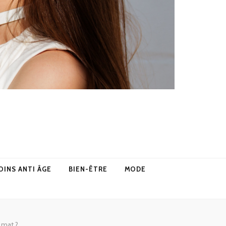
OINS ANTI ÂGE
BIEN-ÊTRE
MODE
e mat ?