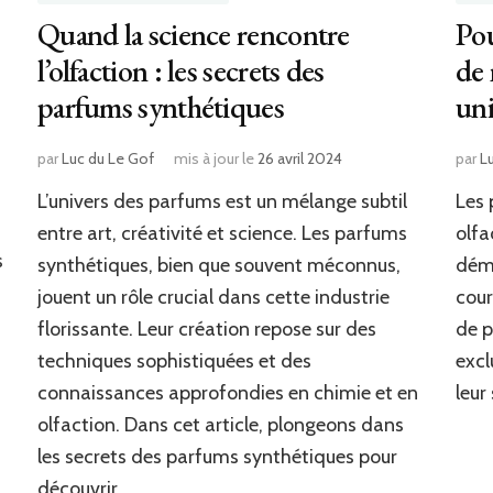
Quand la science rencontre
Pou
l’olfaction : les secrets des
de 
parfums synthétiques
uni
par
Luc du Le Gof
mis à jour le
26 avril 2024
par
L
L’univers des parfums est un mélange subtil
Les 
entre art, créativité et science. Les parfums
olfa
s
synthétiques, bien que souvent méconnus,
dém
jouent un rôle crucial dans cette industrie
cour
florissante. Leur création repose sur des
de p
techniques sophistiquées et des
excl
connaissances approfondies en chimie et en
leur
olfaction. Dans cet article, plongeons dans
les secrets des parfums synthétiques pour
découvrir …