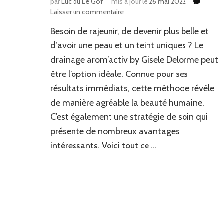
par
Luc du Le Gof
mis à jour le
26 mai 2022
sur
Laisser un commentaire
Le
Besoin de rajeunir, de devenir plus belle et
drainage
arom’activ
d’avoir une peau et un teint uniques ? Le
by
drainage arom’activ by Gisele Delorme peut
Gisele
être l’option idéale. Connue pour ses
Delorme
résultats immédiats, cette méthode révèle
de manière agréable la beauté humaine.
C’est également une stratégie de soin qui
présente de nombreux avantages
intéressants. Voici tout ce …