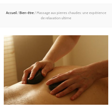
Accueil
/
Bien-être
/
Massage aux pierres chaudes: une expérience
de relaxation ultime