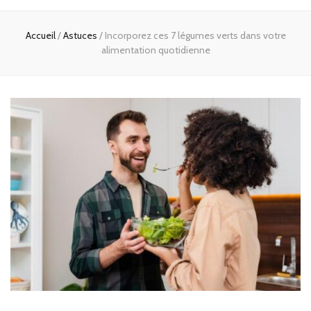
Accueil
/
Astuces
/
Incorporez ces 7 légumes verts dans votre
alimentation quotidienne