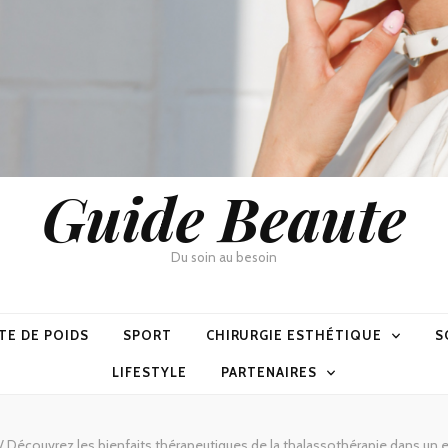
Guide Beaute
Du soin au besoin
TE DE POIDS
SPORT
CHIRURGIE ESTHÉTIQUE
S
LIFESTYLE
PARTENAIRES
/
Découvrez les bienfaits thérapeutiques de la thalassothérapie dans un