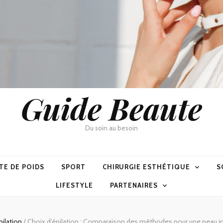
Guide Beaute
Du soin au besoin
TE DE POIDS
SPORT
CHIRURGIE ESTHÉTIQUE
S
LIFESTYLE
PARTENAIRES
pilation
/
Choix d’épilation : Comparaison des méthodes pour une peau 