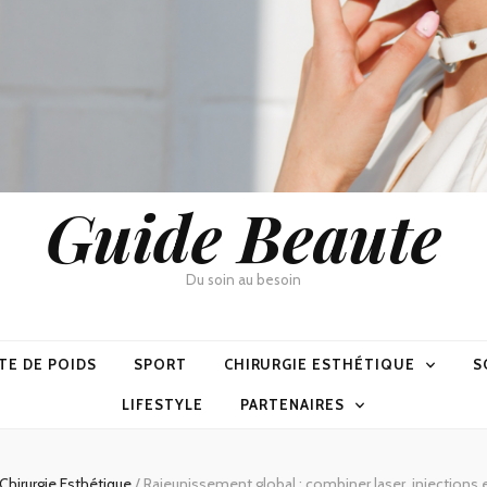
Guide Beaute
Du soin au besoin
TE DE POIDS
SPORT
CHIRURGIE ESTHÉTIQUE
S
LIFESTYLE
PARTENAIRES
Chirurgie Esthétique
/
Rajeunissement global : combiner laser, injections 