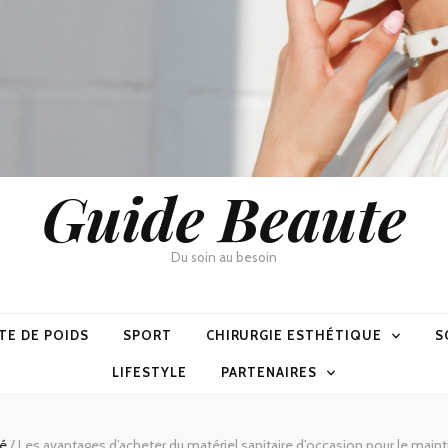
Guide Beaute
Du soin au besoin
TE DE POIDS
SPORT
CHIRURGIE ESTHÉTIQUE
S
LIFESTYLE
PARTENAIRES
té
/
Les avantages d’acheter du matériel sanitaire d’occasion pour le maint