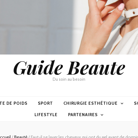
Guide Beaute
Du soin au besoin
TE DE POIDS
SPORT
CHIRURGIE ESTHÉTIQUE
S
LIFESTYLE
PARTENAIRES
ccueil
/
Beauté
/
Faut-il se laver les cheveux qui ont du gel avant de dormir